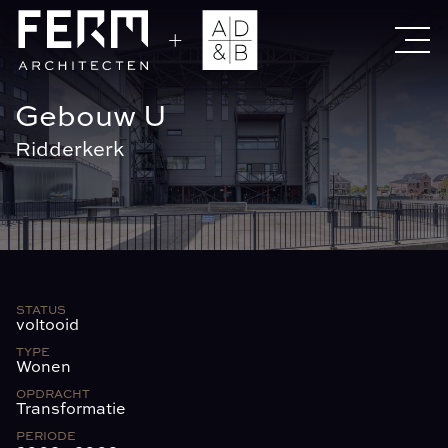
Gebouw U
Ridderkerk
STATUS
voltooid
TYPE
Wonen
OPDRACHT
Transformatie
PERIODE