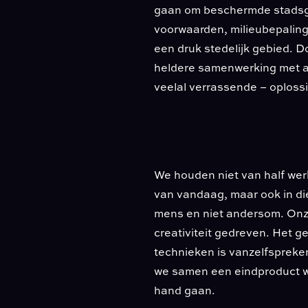
gaan om beschermde stadsg
voorwaarden, milieubepalin
een druk stedelijk gebied. 
heldere samenwerking met all
veelal verrassende – oploss
We houden niet van half wer
van vandaag, maar ook in d
mens en niet andersom. Onze
creativiteit gedreven. Het 
technieken is vanzelfspreke
we samen een eindproduct wa
hand gaan.